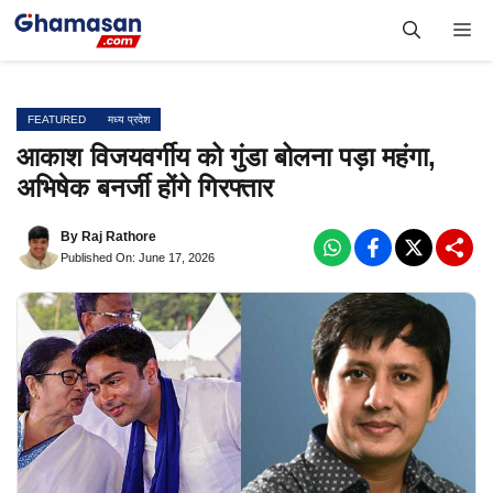
Skip
Me
to
content
FEATURED
मध्य प्रदेश
आकाश विजयवर्गीय को गुंडा बोलना पड़ा महंगा,
अभिषेक बनर्जी होंगे गिरफ्तार
By
Raj Rathore
Published On: June 17, 2026