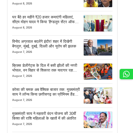
August 8, 2026
घर बैठे हर महीने ₹20 हजार कमाएंगी महिलाएं,
सीएम मोहन यादव ने किया ‘हैण्डलूम सेंटर ऑफ
एक्सीलेंस’ का शुभारंभ
August 8, 2026
विनोद अग्रवाल बदलेंगे इंदौर! शहर में दिखेगी
बेंगलुरु, मुंबई, दुबई, दिल्ली और यूरोप की झलक
August 7, 2026
ब्रिक्स डेलीगेट्स के दिल में बसी झीलों की नगरी
भोपाल, वन विहार से शिकारा तक यादगार रहा
सफर
August 7, 2026
कोसा की चमक अब वैश्विक बाजार तक: मुख्यमंत्री
साय ने लॉन्च किया छत्तीसगढ़ का प्रीमियम हैंडलूम
ब्रांड ‘कोशल फैब’
August 7, 2026
मुख्यमंत्री साय ने महतारी वंदन योजना की 30वीं
किश्त की राशि महिलाओं के खातों में की अंतरित
August 7, 2026