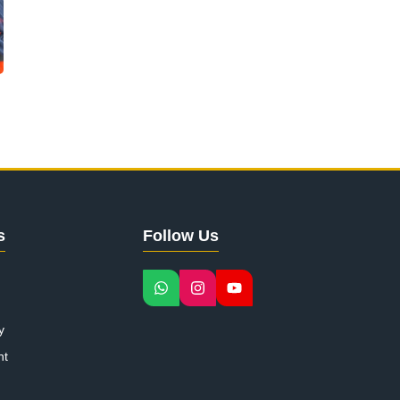
s
Follow Us
y
nt