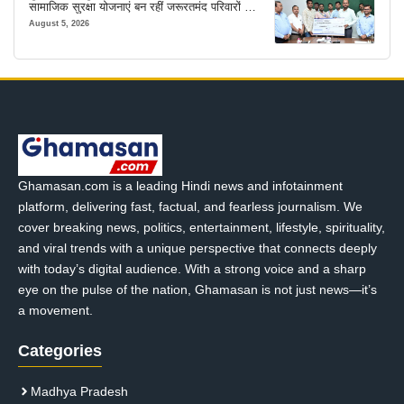
सामाजिक सुरक्षा योजनाएं बन रहीं जरूरतमंद परिवारों का
मजबूत सहारा
August 5, 2026
Ghamasan.com is a leading Hindi news and infotainment
platform, delivering fast, factual, and fearless journalism. We
cover breaking news, politics, entertainment, lifestyle, spirituality,
and viral trends with a unique perspective that connects deeply
with today’s digital audience. With a strong voice and a sharp
eye on the pulse of the nation, Ghamasan is not just news—it’s
a movement.
Categories
Madhya Pradesh