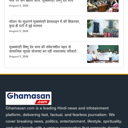
स्तर पर करें बेहतर कार्य: मुख्यमंत्री विष्णु देव साय
August 5, 2026
सोलर पंप सुधारने मुख्यमंत्री हेल्पलाइन में की शिकायत,
कुछ ही घंटों में हुई मरम्मत
August 5, 2026
मुख्यमंत्री विष्णु देव साय की संवेदनशील पहल से
सामाजिक सुरक्षा योजनाएं बन रहीं जरूरतमंद परिवारों का
मजबूत सहारा
August 5, 2026
Ghamasan.com is a leading Hindi news and infotainment
platform, delivering fast, factual, and fearless journalism. We
cover breaking news, politics, entertainment, lifestyle, spirituality,
and viral trends with a unique perspective that connects deeply