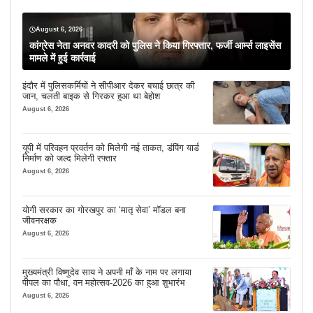
August 6, 2026
कांग्रेस नेता अनवर कादरी को पुलिस ने किया गिरफ्तार, फर्जी आर्म्स लाइसेंस
मामले में हुई कार्रवाई
इंदौर में पुलिसकर्मियों ने सीपीआर देकर बचाई छात्र की
जान, चलती बाइक से गिरकर हुआ था बेहोश
August 6, 2026
यूपी में परिवहन प्रवर्तन को मिलेगी नई ताकत, डंपिंग यार्ड
निर्माण को जल्द मिलेगी रफ्तार
August 6, 2026
योगी सरकार का गोरखपुर का ‘मातृ सेवा’ मॉडल बना
जीवनरक्षक
August 6, 2026
मुख्यमंत्री विष्णुदेव साय ने अपनी माँ के नाम पर लगाया
पीपल का पौधा, वन महोत्सव-2026 का हुआ शुभारंभ
August 6, 2026