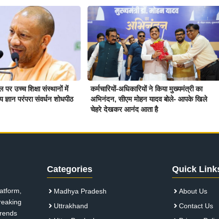
र उच्च शिक्षा संस्थानों में
कर्मचारियों-अधिकारियों ने किया मुख्यमंत्री का
ीय ज्ञान परंपरा संवर्धन शोधपीठ
अभिनंदन, सीएम मोहन यादव बोले- आपके खिले
चेहरे देखकर आनंद आता है
Categories
Quick Link
atform,
Madhya Pradesh
About Us
breaking
Uttrakhand
Contact Us
 trends