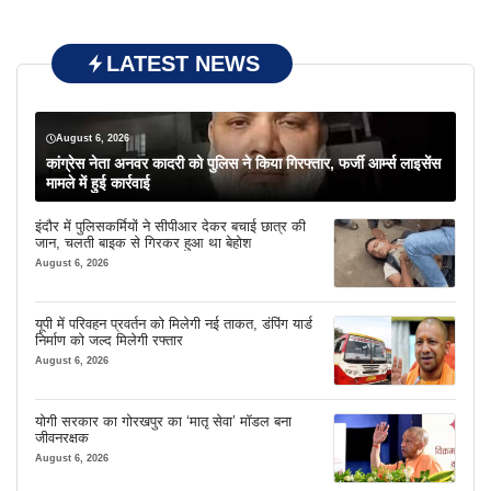
LATEST NEWS
August 6, 2026
कांग्रेस नेता अनवर कादरी को पुलिस ने किया गिरफ्तार, फर्जी आर्म्स लाइसेंस
मामले में हुई कार्रवाई
इंदौर में पुलिसकर्मियों ने सीपीआर देकर बचाई छात्र की
जान, चलती बाइक से गिरकर हुआ था बेहोश
August 6, 2026
यूपी में परिवहन प्रवर्तन को मिलेगी नई ताकत, डंपिंग यार्ड
निर्माण को जल्द मिलेगी रफ्तार
August 6, 2026
योगी सरकार का गोरखपुर का ‘मातृ सेवा’ मॉडल बना
जीवनरक्षक
August 6, 2026