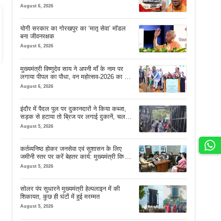
August 6, 2026
योगी सरकार का गोरखपुर का ‘मातृ सेवा’ मॉडल
बना जीवनरक्षक
August 6, 2026
मुख्यमंत्री विष्णुदेव साय ने अपनी माँ के नाम पर
लगाया पीपल का पौधा, वन महोत्सव-2026 का हुआ
शुभारंभ
August 6, 2026
इंदौर में पैदल पुल पर दुकानदारों ने किया कब्जा,
सड़क से हटाया तो ब्रिज पर लगाई दुकानें, चलने
की जगह भी नहीं मिल रही
August 5, 2026
कर्तव्यनिष्ठ होकर जनसेवा एवं सुशासन के लिए
जमीनी स्तर पर करें बेहतर कार्य: मुख्यमंत्री विष्णु
देव साय
August 5, 2026
सोलर पंप सुधारने मुख्यमंत्री हेल्पलाइन में की
शिकायत, कुछ ही घंटों में हुई मरम्मत
August 5, 2026