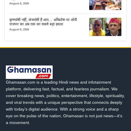
इंतजाम
August 8, 2026
कृष्णवंशी नहीं, कंसवंशी हैं आप… अखिलेश पर ओपी
राजभर का अब तक का सबसे बड़ा हमला
August 8, 2026
Ghamasan.com is a leading Hindi news and infotainment
platform, delivering fast, factual, and fearless journalism. We
cover breaking news, politics, entertainment, lifestyle, spirituality,
and viral trends with a unique perspective that connects deeply
with today’s digital audience. With a strong voice and a sharp
eye on the pulse of the nation, Ghamasan is not just news—it’s
a movement.