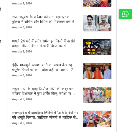
August 8, 2026
ी
राजा रघुवंशी के परिवार को लगा बड़ा झटका,
पुलिस ने सचिन और विपिन को गिरफ्तार कर भेजा
जेल
August 8, 2026
अगले 24 घंटे में इंदौर समेत इन जिलों में बरसेंगे
े
बादल, मौसम विभाग ने जारी किया अलर्ट
August 8, 2026
इंदौर भाजयुमो अध्यक्ष बनने का सपना देख रहे
मयूरेश पिंगले पर लगा धोखाधड़ी का आरोप, 2
करोड़ 18 लाख लेने के बाद भी नहीं दिया जमीन
August 8, 2026
का कब्जा
राहुल गांधी के दादा फिरोज गांधी की कब्र पर
।
भाजपा विधायक ने पुष्प अर्पित किए, उपेक्षा पर
दिखाया आईना
August 8, 2026
उत्तरप्रदेश में कांवड़िया शिविरों में ‘अतिथि देवो भव’
की अनूठी मिसाल, सात्विक व्यंजनों से हाईटेक सेवा
तक खास इंतजाम
August 8, 2026