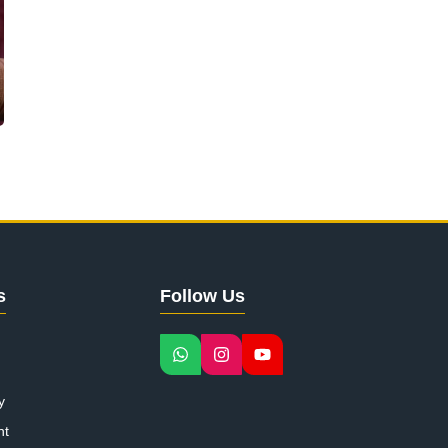
s
Follow Us
y
nt