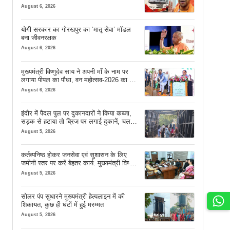
August 6, 2026
योगी सरकार का गोरखपुर का ‘मातृ सेवा’ मॉडल
बना जीवनरक्षक
August 6, 2026
मुख्यमंत्री विष्णुदेव साय ने अपनी माँ के नाम पर
लगाया पीपल का पौधा, वन महोत्सव-2026 का हुआ
शुभारंभ
August 6, 2026
इंदौर में पैदल पुल पर दुकानदारों ने किया कब्जा,
सड़क से हटाया तो ब्रिज पर लगाई दुकानें, चलने
की जगह भी नहीं मिल रही
August 5, 2026
कर्तव्यनिष्ठ होकर जनसेवा एवं सुशासन के लिए
जमीनी स्तर पर करें बेहतर कार्य: मुख्यमंत्री विष्णु
देव साय
August 5, 2026
सोलर पंप सुधारने मुख्यमंत्री हेल्पलाइन में की
शिकायत, कुछ ही घंटों में हुई मरम्मत
August 5, 2026