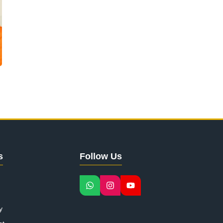
s
Follow Us
y