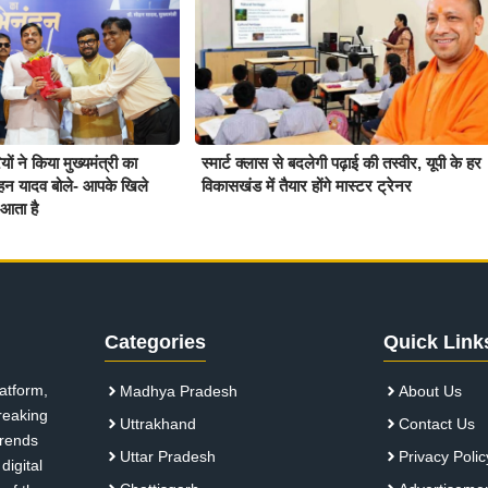
ों ने किया मुख्यमंत्री का
स्मार्ट क्लास से बदलेगी पढ़ाई की तस्वीर, यूपी के हर
हन यादव बोले- आपके खिले
विकासखंड में तैयार होंगे मास्टर ट्रेनर
आता है
Categories
Quick Link
atform,
Madhya Pradesh
About Us
breaking
Uttrakhand
Contact Us
 trends
Uttar Pradesh
Privacy Polic
digital