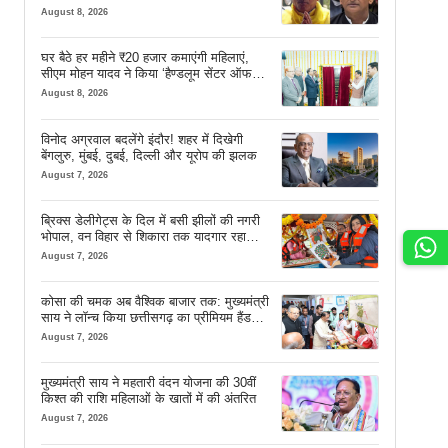
August 8, 2026
घर बैठे हर महीने ₹20 हजार कमाएंगी महिलाएं,
सीएम मोहन यादव ने किया ‘हैण्डलूम सेंटर ऑफ
एक्सीलेंस’ का शुभारंभ
August 8, 2026
विनोद अग्रवाल बदलेंगे इंदौर! शहर में दिखेगी
बेंगलुरु, मुंबई, दुबई, दिल्ली और यूरोप की झलक
August 7, 2026
ब्रिक्स डेलीगेट्स के दिल में बसी झीलों की नगरी
भोपाल, वन विहार से शिकारा तक यादगार रहा
सफर
August 7, 2026
कोसा की चमक अब वैश्विक बाजार तक: मुख्यमंत्री
साय ने लॉन्च किया छत्तीसगढ़ का प्रीमियम हैंडलूम
ब्रांड ‘कोशल फैब’
August 7, 2026
मुख्यमंत्री साय ने महतारी वंदन योजना की 30वीं
किश्त की राशि महिलाओं के खातों में की अंतरित
August 7, 2026