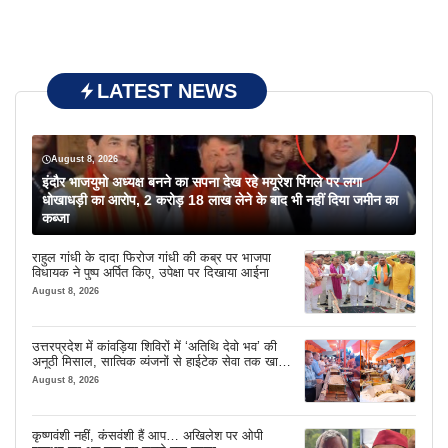
LATEST NEWS
August 8, 2026
इंदौर भाजयुमो अध्यक्ष बनने का सपना देख रहे मयूरेश पिंगले पर लगा
धोखाधड़ी का आरोप, 2 करोड़ 18 लाख लेने के बाद भी नहीं दिया जमीन का
कब्जा
राहुल गांधी के दादा फिरोज गांधी की कब्र पर भाजपा
विधायक ने पुष्प अर्पित किए, उपेक्षा पर दिखाया आईना
August 8, 2026
उत्तरप्रदेश में कांवड़िया शिविरों में ‘अतिथि देवो भव’ की
अनूठी मिसाल, सात्विक व्यंजनों से हाईटेक सेवा तक खास
इंतजाम
August 8, 2026
कृष्णवंशी नहीं, कंसवंशी हैं आप… अखिलेश पर ओपी