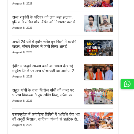
August 8, 2026
राजा रघुवंशी के परिवार को लगा बड़ा झटका,
पुलिस ने सचिन और विपिन को गिरफ्तार कर भेजा
जेल
August 8, 2026
अगले 24 घंटे में इंदौर समेत इन जिलों में बरसेंगे
बादल, मौसम विभाग ने जारी किया अलर्ट
August 8, 2026
इंदौर भाजयुमो अध्यक्ष बनने का सपना देख रहे
मयूरेश पिंगले पर लगा धोखाधड़ी का आरोप, 2
करोड़ 18 लाख लेने के बाद भी नहीं दिया जमीन
August 8, 2026
का कब्जा
राहुल गांधी के दादा फिरोज गांधी की कब्र पर
भाजपा विधायक ने पुष्प अर्पित किए, उपेक्षा पर
दिखाया आईना
August 8, 2026
उत्तरप्रदेश में कांवड़िया शिविरों में ‘अतिथि देवो भव’
की अनूठी मिसाल, सात्विक व्यंजनों से हाईटेक सेवा
तक खास इंतजाम
August 8, 2026