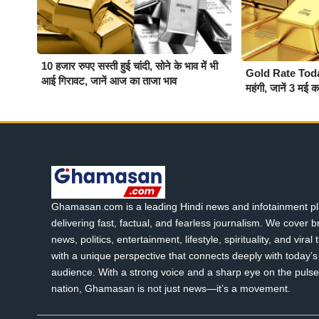
10 हजार रुपए सस्ती हुई चांदी, सोने के भाव में भी
Gold Rate Today :
आई गिरावट, जानें आज का ताजा भाव
महंगी, जानें 3 मई 
Ghamasan.com is a leading Hindi news and infotainment pl
delivering fast, factual, and fearless journalism. We cover 
news, politics, entertainment, lifestyle, spirituality, and viral
with a unique perspective that connects deeply with today’s 
audience. With a strong voice and a sharp eye on the pulse
nation, Ghamasan is not just news—it’s a movement.