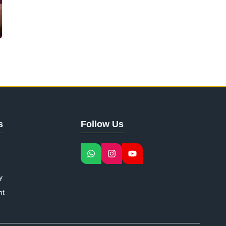
s
Follow Us
y
nt