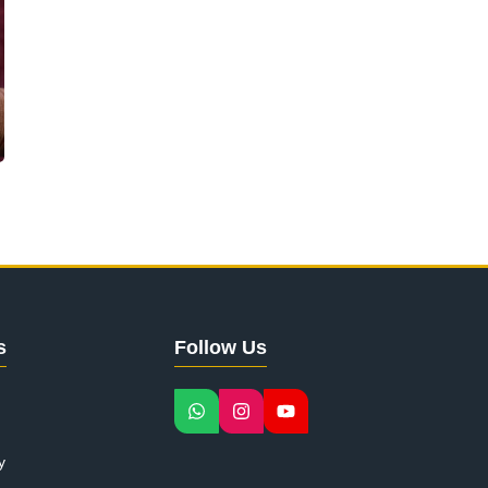
s
Follow Us
y