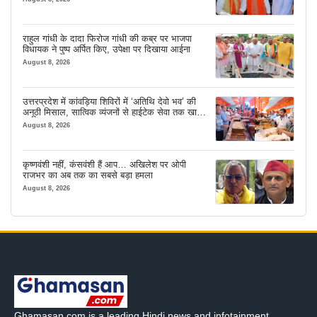
राहुल गांधी के दादा फिरोज गांधी की कब्र पर भाजपा
विधायक ने पुष्प अर्पित किए, उपेक्षा पर दिखाया आईना
August 8, 2026
उत्तरप्रदेश में कांवड़िया शिविरों में ‘अतिथि देवो भव’ की
अनूठी मिसाल, सात्विक व्यंजनों से हाईटेक सेवा तक खास
इंतजाम
August 8, 2026
कृष्णवंशी नहीं, कंसवंशी हैं आप… अखिलेश पर ओपी
राजभर का अब तक का सबसे बड़ा हमला
August 8, 2026
Ghamasan.com is a leading Hindi news and infotainment