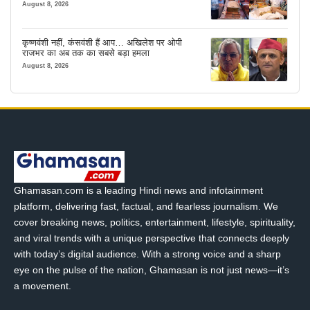
इंतजाम
August 8, 2026
कृष्णवंशी नहीं, कंसवंशी हैं आप… अखिलेश पर ओपी
राजभर का अब तक का सबसे बड़ा हमला
August 8, 2026
Ghamasan.com is a leading Hindi news and infotainment
platform, delivering fast, factual, and fearless journalism. We
cover breaking news, politics, entertainment, lifestyle, spirituality,
and viral trends with a unique perspective that connects deeply
with today’s digital audience. With a strong voice and a sharp
eye on the pulse of the nation, Ghamasan is not just news—it’s
a movement.